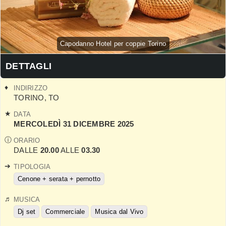
Capodanno Hotel per coppie Torino
DETTAGLI
INDIRIZZO
TORINO
,
TO
DATA
MERCOLEDÌ 31 DICEMBRE 2025
ORARIO
DALLE
20.00
ALLE
03.30
TIPOLOGIA
Cenone + serata + pernotto
MUSICA
Dj set
Commerciale
Musica dal Vivo