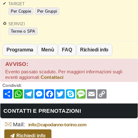
TARGET
Per Coppie
Per Gruppi
SERVIZI
Terme o SPA
Programma
Menù
FAQ
Richiedi info
AVVISO:
Evento passato scaduto. Per maggiori informazioni sugli
eventi aggiornati
Contattaci
Condividi:
Condividi
WhatsApp
Telegram
Messenger
Facebook
Twitter
Skype
Message
Email
Copy
Link
CONTATTI E PRENOTAZIONI
Mail:
info@capodanno-torino.com
Richiedi info