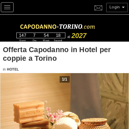
Login
Toggle navigation
2027
147
7
54
17
al
Giorni
Ore
Minuti
Secondi
Offerta Capodanno in Hotel per
coppie a Torino
in
HOTEL
1
/
1