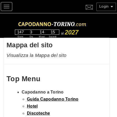
Login
Toggle navigation
2027
147
3
14
14
al
Giorni
Ore
Minuti
Secondi
Mappa del sito
Visualizza la Mappa del sito
Top Menu
Capodanno a Torino
Guida Capodanno Torino
Hotel
Discoteche