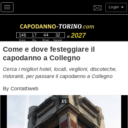
Login
Toggle navigation
2027
146
17
44
31
al
Giorni
Ore
Minuti
Secondi
Come e dove festeggiare il
capodanno a Collegno
Cerca i migliori hotel, locali, veglioni, discoteche,
ristoranti, per passare il capodanno a Collegno
By
Contattiweb
1
/
1