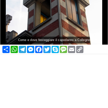
Come e dove festeggiare il capodanno a Collegno
Condividi
WhatsApp
Telegram
Messenger
Facebook
Twitter
Skype
Message
Email
Copy
Link