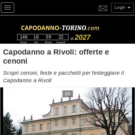
Login
Toggle navigation
2027
146
18
59
21
al
Giorni
Ore
Minuti
Secondi
Capodanno a Rivoli: offerte e
cenoni
Scopri cenoni, feste e pacchetti per festeggiare il
Capodanno a Rivoli
1
/
1