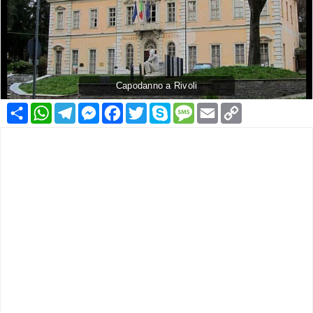
Capodanno a Rivoli
Condividi
WhatsApp
Telegram
Messenger
Facebook
Twitter
Skype
Message
Email
Copy
Link