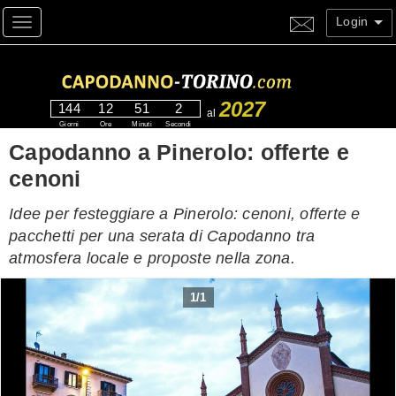
Login
Toggle navigation
2027
144
12
51
1
al
Giorni
Ore
Minuti
Secondo
Capodanno a Pinerolo: offerte e
cenoni
Idee per festeggiare a Pinerolo: cenoni, offerte e
pacchetti per una serata di Capodanno tra
atmosfera locale e proposte nella zona.
1
/
1