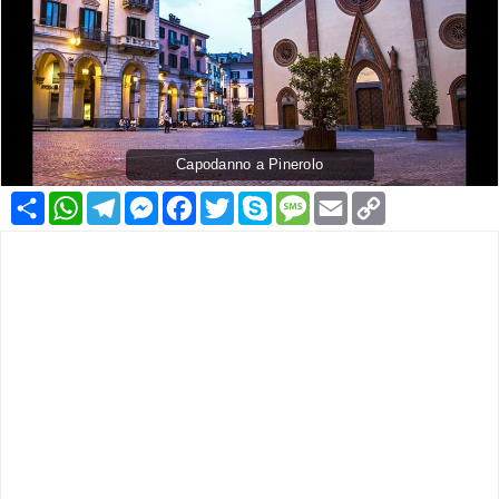
Capodanno a Pinerolo
Condividi
WhatsApp
Telegram
Messenger
Facebook
Twitter
Skype
Message
Email
Copy
Link