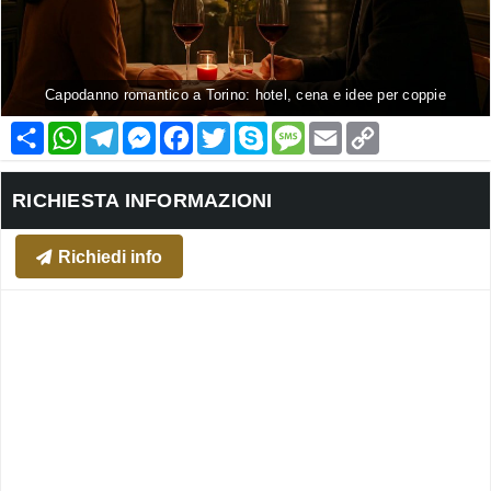
Capodanno romantico a Torino: hotel, cena e idee per coppie
Condividi
WhatsApp
Telegram
Messenger
Facebook
Twitter
Skype
Message
Email
Copy
Link
RICHIESTA INFORMAZIONI
Richiedi info