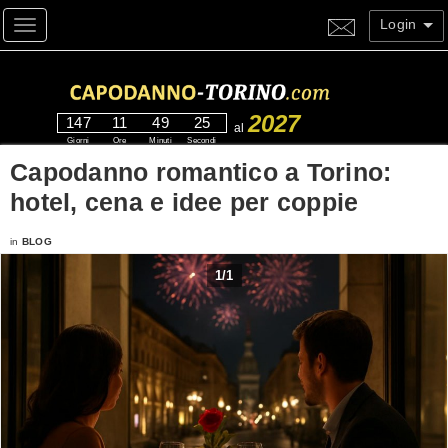
Login
Toggle navigation
2027
147
11
49
24
al
Giorni
Ore
Minuti
Secondi
Capodanno romantico a Torino:
hotel, cena e idee per coppie
in
BLOG
1
/
1